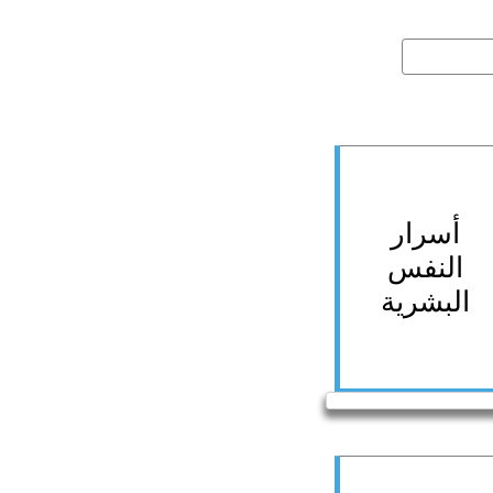
أسرار
النفس
البشرية