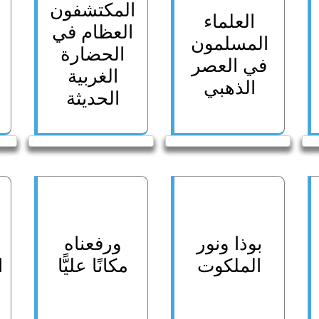
المكتشفون
العلماء
العظام في
المسلمون
الحضارة
في العصر
الغربية
الذهبي
الحديثة
بوذا ونور
ورفعناه
الملكوت
مكانًا عليًّا
ا