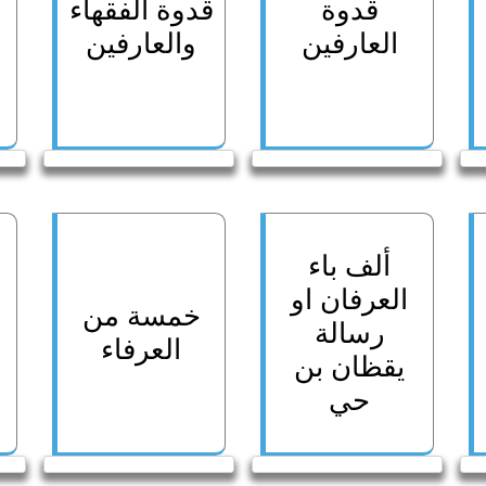
قدوة
قدوة الفقهاء
العارفين
والعارفين
ألف باء
العرفان او
خمسة من
ا
رسالة
العرفاء
يقظان بن
حي