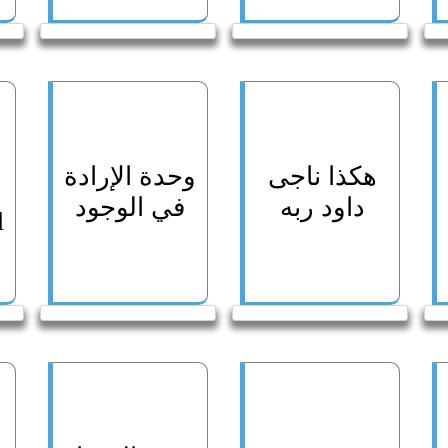
هكذا ناجى
وحدة الإرادة
داود ربه
في الوجود
l